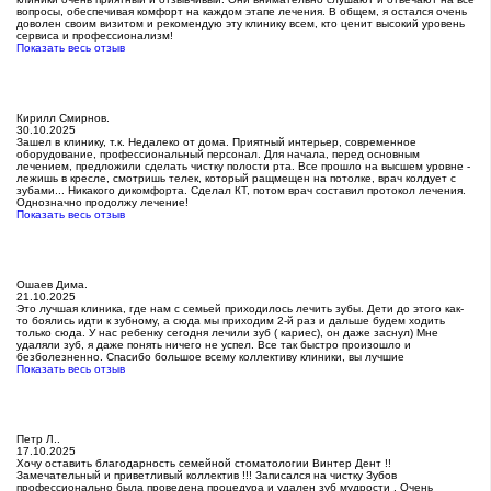
вопросы, обеспечивая комфорт на каждом этапе лечения. В общем, я остался очень
доволен своим визитом и рекомендую эту клинику всем, кто ценит высокий уровень
сервиса и профессионализм!
Показать весь отзыв
Кирилл Смирнов.
30.10.2025
Зашел в клинику, т.к. Недалеко от дома. Приятный интерьер, современное
оборудование, профессиональный персонал. Для начала, перед основным
лечением, предложили сделать чистку полости рта. Все прошло на высшем уровне -
лежишь в кресле, смотришь телек, который ращмещен на потолке, врач колдует с
зубами... Никакого дикомфорта. Сделал КТ, потом врач составил протокол лечения.
Однозначно продолжу лечение!
Показать весь отзыв
Ошаев Дима.
21.10.2025
Это лучшая клиника, где нам с семьей приходилось лечить зубы. Дети до этого как-
то боялись идти к зубному, а сюда мы приходим 2-й раз и дальше будем ходить
только сюда. У нас ребенку сегодня лечили зуб ( кариес), он даже заснул) Мне
удаляли зуб, я даже понять ничего не успел. Все так быстро произошло и
безболезненно. Спасибо большое всему коллективу клиники, вы лучшие
Показать весь отзыв
Петр Л..
17.10.2025
Хочу оставить благодарность семейной стоматологии Винтер Дент !!
Замечательный и приветливый коллектив !!! Записался на чистку Зубов
профессионально была проведена процедура и удален зуб мудрости . Очень