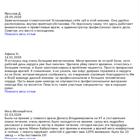
Ярослав Д..
29.05.2026
Замечательная стоматология! Устанавливал себе зуб в этой клинике. Она удобно
расположена, внутри приятная обстановка. По персоналу скажу, что здесь работают
внимательные и приветливые врачи, а администратор профессионал своего дела.
Советую это место к посещению.
Показать весь отзыв
Афина Н..
14.01.2026
Я осталась под очень большим впечатлением. Меня приняли по острой боли, хотя
рабочий день хирурга уже был окончен. Уделили уйму своего времени, отнеслись с
большим теплом, и были заинтересованы в проблеме пациента. Просто прекрасная
команда врачей. К сожалению, я не узнала, как зовут девушек терапевта и хирурга
из-за боли, которая мешала соображать, но я выражаю огромную благодарность Им
и Всей команде данной клиники, за профессионализм и большое человеческое
сердце. Пусть ваши руки никогда не опускаются и профессиональное выгорание
никогда Вас не коснется. Пока есть такие участные специалисты - мы в хороших
руках.
Показать весь отзыв
Инга Мотекайтите.
02.03,2026
Была на приеме у главного врача Дениса Владимировича на КТ и составления
плана лечения. очень приятно было назодится на приеме, сразу все подробно
рассказал и записал на чистку и первое лечение. сегодня как раз эти процедуры
делала у врача Айжан Кайратовны. все приемы в коинике у врачей мега комфортные
и теплые, с порога окружают заботой и уделяют вам 120% внимания. было бы 10
звезд — я бы поставила 10!
Показать весь отзыв