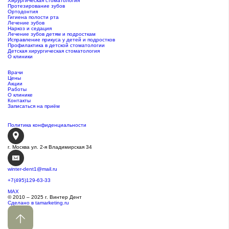
Хирургическая стоматология
Протезирование зубов
Ортодонтия
Гигиена полости рта
Лечение зубов
Наркоз и седация
Лечение зубов детям и подросткам
Исправление прикуса у детей и подростков
Профилактика в детской стоматологии
Детская хирургическая стоматология
О клиники
Врачи
Цены
Акции
Работы
О клинике
Контакты
Записаться на приём
Политика конфиденциальности
г. Москва ул. 2-я Владимирская 34
winter-dent1@mail.ru
+7(495)129-63-33
MAX
© 2010 – 2025 г. Винтер Дент
Сделано в tamarketing.ru