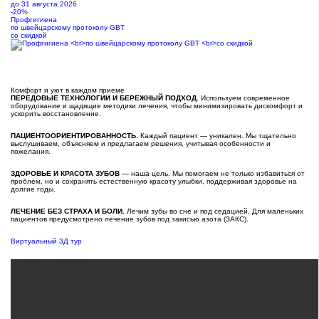
до 31 августа 2026
-20%
Профгигиена
по швейцарскому протоколу GBT
со скидкой
Комфорт и уют в каждом приеме
ПЕРЕДОВЫЕ ТЕХНОЛОГИИ И БЕРЕЖНЫЙ ПОДХОД.
Используем современное
оборудование и щадящие методики лечения, чтобы минимизировать дискомфорт и
ускорить восстановление.
ПАЦИЕНТООРИЕНТИРОВАННОСТЬ.
Каждый пациент — уникален. Мы тщательно
выслушиваем, объясняем и предлагаем решения, учитывая особенности и
пожелания.
ЗДОРОВЬЕ И КРАСОТА ЗУБОВ
— наша цель. Мы помогаем не только избавиться от
проблем, но и сохранять естественную красоту улыбки, поддерживая здоровье на
долгие годы.
ЛЕЧЕНИЕ БЕЗ СТРАХА И БОЛИ.
Лечим зубы во сне и под седацией. Для маленьких
пациентов предусмотрено лечение зубов под закисью азота (ЗАКС).
Виртуальный 3Д тур