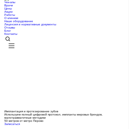
Чек-апы
Врачи
Цены
Акции
Работы
О клинике
Наше оборудование
Лицензия и нормативные документы
Отзывы
Блог
Контакты
Имплантация и протезирование зубов
Используем полный цифровой протокол, импланты мировых брендов,
малотравматичные методики
50 метров от метро Перово
Записаться