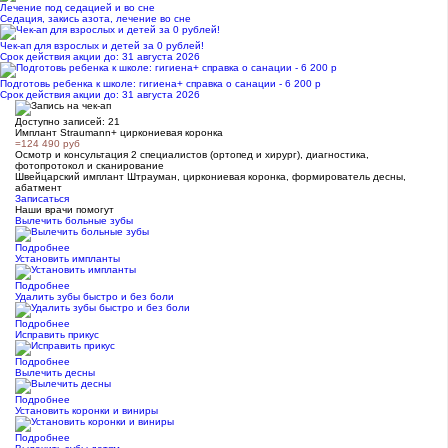
Лечение под седацией и во сне
Седация, закись азота, лечение во сне
Чек-ап для взрослых и детей за 0 рублей!
Срок действия акции до: 31 августа 2026
Подготовь ребенка к школе: гигиена+ справка о санации - 6 200 р
Срок действия акции до: 31 августа 2026
Доступно записей:
21
Имплант Straumann+ циркониевая коронка
=124 490 руб
Осмотр и консультация 2 специалистов (ортопед и хирург), диагностика,
фотопротокол и сканирование
Швейцарский имплант Штрауман, циркониевая коронка, формирователь десны,
абатмент
Записаться
Наши врачи помогут
Вылечить больные зубы
Подробнее
Установить импланты
Подробнее
Удалить зубы быстро и без боли
Подробнее
Исправить прикус
Подробнее
Вылечить десны
Подробнее
Установить коронки и виниры
Подробнее