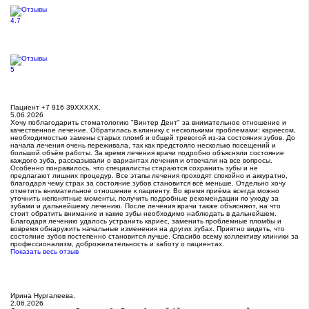
4.7
5
Пациент +7 916 39XXXXX.
5.06.2026
Хочу поблагодарить стоматологию​ "Винтер Дент" за внимательное отношение и
качественное лечение. Обратилась в клинику с несколькими проблемами: кариесом​,
необходимостью замены старых пломб и общей тревогой из-за состояния зубов. До
начала лечения очень переживала, так как предстояло несколько посещений и
большой объём работы. За время лечения врачи подробно объясняли состояние
каждого зуба, рассказывали о вариантах лечения и отвечали на все вопросы.
Особенно понравилось, что специалисты стараются сохранить зубы и не
предлагают лишних процедур. Все этапы лечения проходят спокойно и аккуратно,
благодаря чему страх за состояние зубов становится всё меньше. Отдельно хочу
отметить внимательное отношение к пациенту. Во время приёма всегда можно
уточнить непонятные моменты, получить подробные рекомендации по уходу за
зубами и дальнейшему лечению. После лечения врачи также объясняют, на что
стоит обратить внимание и какие зубы необходимо наблюдать в дальнейшем.
Благодаря лечению удалось устранить кариес, заменить проблемные пломбы и
вовремя обнаружить начальные изменения на других зубах. Приятно видеть, что
состояние зубов постепенно становится лучше. Спасибо всему коллективу клиники за
профессионализм, доброжелательность и заботу о пациентах.
Показать весь отзыв
Ирина Нургалеева.
2.06.2026