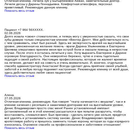
Отличная клиника. Лечила зуб у Бытырбековой Айжан, замечательный доктор.
Лечили десны у Дарины Геннадьевна. Комфортная атмосфера, персонал
приветливый. Рекомендую данную клинику.
Показать весь отзыв
Пациент +7 964 56XXXXX.
02.06.2026
Долго искала «свою» стоматологию​, и теперь могу с уверенностью сказать, что свои
зубы доверю только специалистам клиники «Винтер Дент». Мне действительно есть
с чем сравнивать, опыт был разный. Здесь же экспертность врачей на высочайшем
уровне, умноженная на желание помочь - врачи Дарина Ульянникова и Екатерина
Шиляева оперативно приняли меня при острой боли и оказали помощь в непростом
случае. После этого я осталась лечиться у них. Хочу выразить Екатерине и Дарине
огромную благодарность. Они невероятно бережно, чутко и очень тщательно
подходят к своей работе. Настоящие профессионалы, которые не жалеют времени
на лечение, делают всё на совесть и очень внимательно. И, конечно, отдельное
спасибо администратору Анастасии! Всегда сделает день приятнее своей улыбкой,
заботой и в любую погоду поднимет настроение. Рекомендую клинику от всей души,
здесь действительно любят своих пациентов!
Показать весь отзыв
Алена.
27.05.2026
Отличная клиника, рекомендую. Как говорят "театр начинается с вешалки", так и в
клинике начиная с ресепшен и заканчивая докторами всё на высочайшем уровне.
Денис Владимирович просто спас меня! Ранее установленный имплант
(установленный не в этой клинике) расшатался и при попытке раскрутить, чтобы
восстановить, сломался винт. Был приговор - сделать ничего уже нельзя, придётся
всё удалять и устанавливать систему заново. Денис Владимирович провёл
кропотливую работу и пришлось заменить только коронку, которая за годы изрядного
износилась. Огромное спасибо за профессионализм и заботливое отношение!
Показать весь отзыв