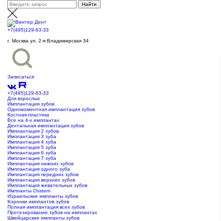
+7(495)129-63-33
г. Москва ул. 2-я Владимирская 34
Записаться
+7(495)129-63-33
Для взрослых
Имплантация зубов
Одномоментная имплантация зубов
Костная пластика
Все на 4-х имплантах
Дентальная имплантация зубов
Имплантация 2 зубов
Имплантация 3 зуба
Имплантация 4 зуба
Имплантация 5 зуба
Имплантация 6 зуба
Имплантация 7 зуба
Имплантация нижних зубов
Имплантация одного зуба
Имплантация передних зубов
Имплантация верхних зубов
Имплантация жевательных зубов
Импланты Osstem
Израильские импланты зубов
Коронки имплантов зубов
Полная имплантация всех зубов
Протезирование зубов на имплантах
Швейцарские импланты зубов