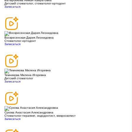
Батырбекова Айжан Кайратовна
Детский стоматолог, стоматолог-ортодонт
Записаться
Воскресенская Дария Леонидовна
Стоматолог-ортодонт
Записаться
Темникова Милена Игоревна
Детский стоматолог
Записаться
Сухова Анастасия Александровна
Стоматолог-терапевт, эндодонтист, микроскопист
Записаться