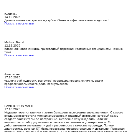
Юлия В..
14.12.2025
Делала гигиеническую чистку зубов. Очень профессионально и здорово!
Показать весь отзыв
Markus. Brand.
12.12.2025
Классная новая клиника, приветливый персонал, грамотные специалисты. Техники
тьма
Показать весь отзыв
Анастасия.
17.10.2025
удаляла зуб мудрости, все супер! процедура прошла отлично, врачи -
профессионалы своего дела. вернусь снова!
Показать весь отзыв
PAVILTO BOS MAFII.
17.10.2025
Недавно посетил клинику и хотел бы поделиться своими впечатлениями. С самого
входа меня встретила уютная атмосфера и красивый интерьер, который сразу
создаёт положительное настроение. Особенно хочу выделить наличие
высокоточного оборудования и возможность лечения под микроскопом. Это
действительно впечатляет и даёт уверенность в качестве процедур. Полная
диагностика, включая КТ, была проведена профессионально и детально. Персонал
клиники очень приятный и отзывчивый. Они внимательно слушают и отвечают на все