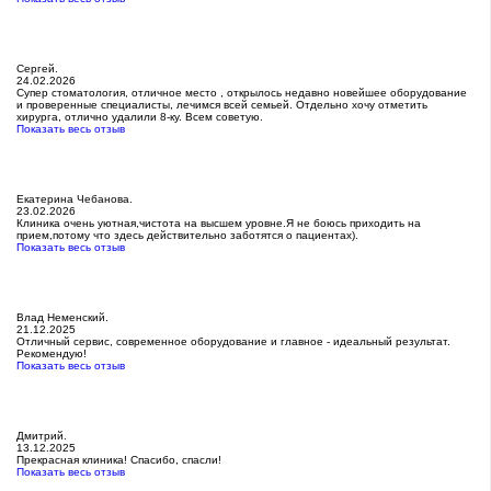
Сергей.
24.02.2026
Супер стоматология, отличное место , открылось недавно новейшее оборудование
и проверенные специалисты, лечимся всей семьей. Отдельно хочу отметить
хирурга, отлично удалили 8-ку. Всем советую.
Показать весь отзыв
Екатерина Чебанова.
23.02.2026
Клиника очень уютная,чистота на высшем уровне.Я не боюсь приходить на
прием,потому что здесь действительно заботятся о пациентах).
Показать весь отзыв
Влад Неменский.
21.12.2025
Отличный сервис, современное оборудование и главное - идеальный результат.
Рекомендую!
Показать весь отзыв
Дмитрий.
13.12.2025
Прекрасная клиника! Спасибо, спасли!
Показать весь отзыв