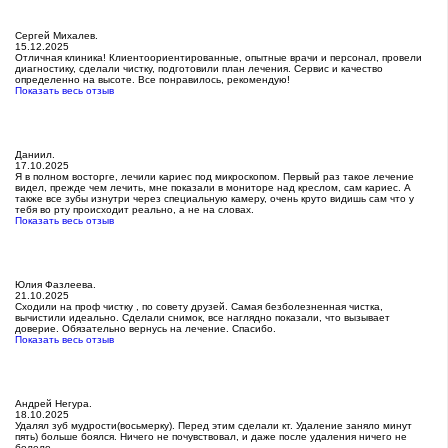
Сергей Михалев.
15.12.2025
Отличная клиника! Клиентоориентированные, опытные врачи и персонал, провели
диагностику, сделали чистку, подготовили план лечения. Сервис и качество
определенно на высоте. Все понравилось, рекомендую!
Показать весь отзыв
Даниил.
17.10.2025
Я в полном восторге, лечили кариес под микроскопом. Первый раз такое лечение
видел, прежде чем лечить, мне показали в мониторе над креслом, сам кариес. А
также все зубы изнутри через специальную камеру, очень круто видишь сам что у
тебя во рту происходит реально, а не на словах.
Показать весь отзыв
Юлия Фазлеева.
21.10.2025
Сходили на проф чистку , по совету друзей. Самая безболезненная чистка,
вычистили идеально. Сделали снимок, все наглядно показали, что вызывает
доверие. Обязательно вернусь на лечение. Спасибо.
Показать весь отзыв
Андрей Негура.
18.10.2025
Удалял зуб мудрости(восьмерку). Перед этим сделали кт. Удаление заняло минут
пять) больше боялся. Ничего не почувствовал, и даже после удаления ничего не
болело.