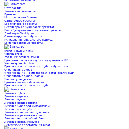
Керамические виниры
Записаться
Ортодонтия
Лечение на элайнерах
Брекеты
Металлические брекеты
Сапфировые брекеты
Керамические брекеты
Ретейнеры на зубы после брекетов
Вестибулярные многопетлевые брекеты
Элайнеры FlexiLigner
Самолигирующие брекеты
Исправление дистального прикуса
Комбинированные брекеты
Записаться
Гигиена полости рта
Чистка зубов
Удаление зубного камня
Профгигиена по швейцарскому протоколу GBT
Чистка зубов Air Flow
Профессиональная чистка зубов с брекетами
Отбеливание зубов
Фторирование и ремотерапия (реминерализация)
Отбеливание зубов Zoom 4
Чистка зубов детям
Правила чистки зубов детям
Профессиональная чистка зубов
Записаться
Лечение зубов
Лечение кариеса
Лечение пульпита
Лечение периодонтита
Лечение зубов под микроскопом
Лечение кисты зуба
Лечение клиновидного дефекта
Лечение корневых каналов
Лечение острой зубной боли
Лечение передних зубов
Эстетическая реставрация зубов
Записаться