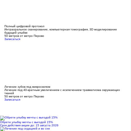
Полный цифровой протокол
Интраоральное сканирование, компьютерная томография, 3D моделирование
будущей улыбки
50 метров от метро Перово
Записаться
Лечение зубов под микроскопом
Лечение под 40-кратным увеличением с исключением травматизма окружающих
тканей
50 метров от метро Перово
Записаться
Обрети улыбку мечты с выгодой 15%
Срок действия акции до: 15 августа 2026