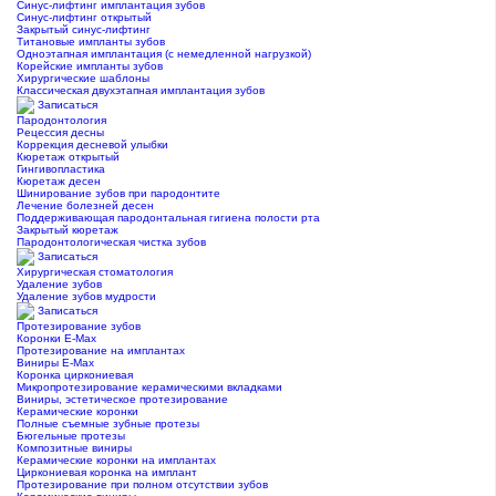
Синус-лифтинг имплантация зубов
Синус-лифтинг открытый
Закрытый синус-лифтинг
Титановые импланты зубов
Одноэтапная имплантация (с немедленной нагрузкой)
Корейские импланты зубов
Хирургические шаблоны
Классическая двухэтапная имплантация зубов
Записаться
Пародонтология
Рецессия десны
Коррекция десневой улыбки
Кюретаж открытый
Гингивопластика
Кюретаж десен
Шинирование зубов при пародонтите
Лечение болезней десен
Поддерживающая пародонтальная гигиена полости рта
Закрытый кюретаж
Пародонтологическая чистка зубов
Записаться
Хирургическая стоматология
Удаление зубов
Удаление зубов мудрости
Записаться
Протезирование зубов
Коронки E-Max
Протезирование на имплантах
Виниры E-Max
Коронка циркониевая
Микропротезирование керамическими вкладками
Виниры, эстетическое протезирование
Керамические коронки
Полные съемные зубные протезы
Бюгельные протезы
Композитные виниры
Керамические коронки на имплантах
Циркониевая коронка на имплант
Протезирование при полном отсутствии зубов