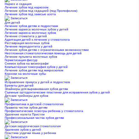
Наркоз и седация
Лечение зубов под наркозом
Лечение зубов под седацией (под Пропофолом)
Лечение зубов под закисью азота
Записаться
Для детей
Лечение зубов детям и подросткам
Лечение кариеса молочных зубов у детей
Лечение кариеса молочных зубов
Лечение стоматита у детей
Адаптация детей к лечению у стоматолога
Реставрация молочных зубов
Лечение периодонтита у детей
Лечение зубов детям с ограниченными возможностями
Неотложная стоматологическая помощь для детей
Лечение пульпита молочных зубов
Герметизация фиссур
Снимок зубов на визиографе
Компьютерная томография зубов у детей
Лечение зубов детям под микроскопом
Коронки на молочные зубы
Записаться
Исправление прикуса у детей и подростков
Брекеты для детей
Элайнеры для выравнивания зубов детям
Съемные ортодонтические пластинки для исправления зубов у детей
Детские трейнеры для зубов
Записаться
Профилактика в детской стоматологии
Правила чистки зубов детям
Профилактические осмотры ребенка у стоматолога
Удаление налета Пристли
Профессиональная чистка зубов детям
Записаться
Детская хирургическая стоматология
Удаление зубов у детей
Пластика уздечки языка у ребенка
Записаться