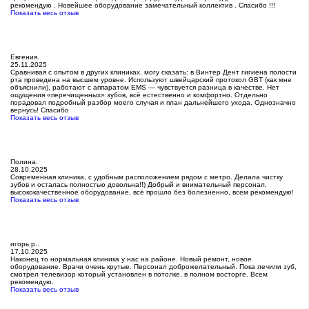
рекомендую . Новейшее оборудование замечательный коллектив . Спасибо !!!
Показать весь отзыв
Евгения.
25.11.2025
Сравнивая с опытом в других клиниках, могу сказать: в Винтер Дент гигиена полости
рта проведена на высшем уровне. Используют швейцарский протокол GBT (как мне
объяснили), работают с аппаратом EMS — чувствуется разница в качестве. Нет
ощущения «перечищенных» зубов, всё естественно и комфортно. Отдельно
порадовал подробный разбор моего случая и план дальнейшего ухода. Однозначно
вернусь! Спасибо
Показать весь отзыв
Полина.
28.10.2025
Современная клиника, с удобным расположением рядом с метро. Делала чистку
зубов и осталась полностью довольна!!) Добрый и внимательный персонал,
высококачественное оборудование, всё прошло без болезненно, всем рекомендую!
Показать весь отзыв
игорь р..
17.10.2025
Наконец то нормальная клиника у нас на районе. Новый ремонт, новое
оборудование. Врачи очень крутые. Персонал доброжелательный. Пока лечили зуб,
смотрел телевизор который установлен в потолке, в полном восторге. Всем
рекомендую.
Показать весь отзыв