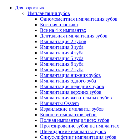
Для взрослых
Имплантация зубов
Одномоментная имплантация зубов
Костная пластика
Все на 4-х имплантах
Дентальная имплантация зубов
Имплантация 2 зубов
Имплантация 3 зуба
Имплантация 4 зуба
Имплантация 5 зуба
Имплантация 6 зуба
Имплантация 7 зуба
Имплантация нижних зубов
Имплантация одного зуба
Имплантация передних зубов
Имплантация верхних зубов
Имплантация жевательных зубов
Импланты Osstem
Израильские импланты зубов
Коронки имплантов зубов
Полная имплантация всех зубов
Протезирование зубов на имплантах
Швейцарские импланты зубов
Синус-лифтинг имплантация зубов