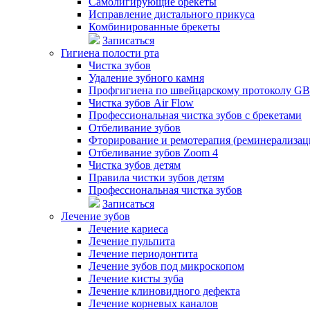
Самолигирующие брекеты
Исправление дистального прикуса
Комбинированные брекеты
Записаться
Гигиена полости рта
Чистка зубов
Удаление зубного камня
Профгигиена по швейцарскому протоколу G
Чистка зубов Air Flow
Профессиональная чистка зубов с брекетами
Отбеливание зубов
Фторирование и ремотерапия (реминерализац
Отбеливание зубов Zoom 4
Чистка зубов детям
Правила чистки зубов детям
Профессиональная чистка зубов
Записаться
Лечение зубов
Лечение кариеса
Лечение пульпита
Лечение периодонтита
Лечение зубов под микроскопом
Лечение кисты зуба
Лечение клиновидного дефекта
Лечение корневых каналов