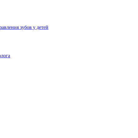
авления зубов у детей
олога