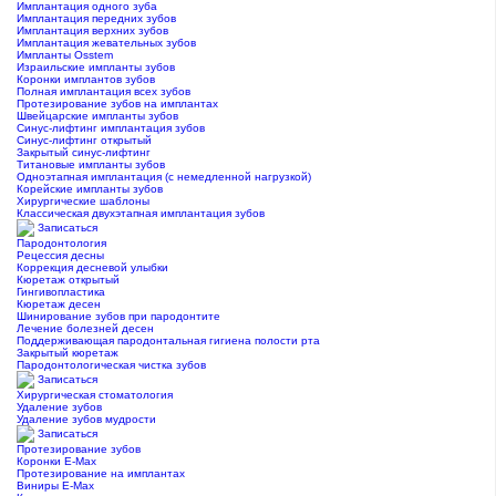
Имплантация одного зуба
Имплантация передних зубов
Имплантация верхних зубов
Имплантация жевательных зубов
Импланты Osstem
Израильские импланты зубов
Коронки имплантов зубов
Полная имплантация всех зубов
Протезирование зубов на имплантах
Швейцарские импланты зубов
Синус-лифтинг имплантация зубов
Синус-лифтинг открытый
Закрытый синус-лифтинг
Титановые импланты зубов
Одноэтапная имплантация (с немедленной нагрузкой)
Корейские импланты зубов
Хирургические шаблоны
Классическая двухэтапная имплантация зубов
Записаться
Пародонтология
Рецессия десны
Коррекция десневой улыбки
Кюретаж открытый
Гингивопластика
Кюретаж десен
Шинирование зубов при пародонтите
Лечение болезней десен
Поддерживающая пародонтальная гигиена полости рта
Закрытый кюретаж
Пародонтологическая чистка зубов
Записаться
Хирургическая стоматология
Удаление зубов
Удаление зубов мудрости
Записаться
Протезирование зубов
Коронки E-Max
Протезирование на имплантах
Виниры E-Max