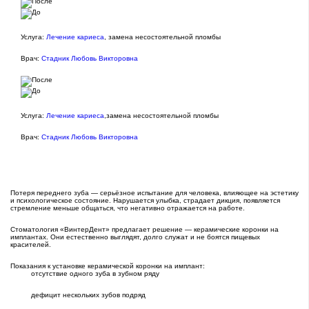
Услуга:
Лечение кариеса
, замена несостоятельной пломбы
Врач:
Стадник Любовь Викторовна
Услуга:
Лечение кариеса
,замена несостоятельной пломбы
Врач:
Стадник Любовь Викторовна
Потеря переднего зуба — серьёзное испытание для человека, влияющее на эстетику
и психологическое состояние. Нарушается улыбка, страдает дикция, появляется
стремление меньше общаться, что негативно отражается на работе.
Стоматология «ВинтерДент» предлагает решение — керамические коронки на
имплантах. Они естественно выглядят, долго служат и не боятся пищевых
красителей.
Показания к установке керамической коронки на имплант:
отсутствие одного зуба в зубном ряду
дефицит нескольких зубов подряд