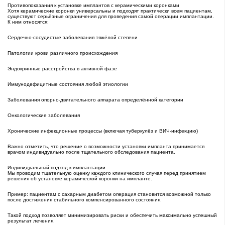
Противопоказания к установке имплантов с керамическими коронками
Хотя керамические коронки универсальны и подходят практически всем пациентам,
существуют серьёзные ограничения для проведения самой операции имплантации.
К ним относятся:
Сердечно-сосудистые заболевания тяжёлой степени
Патологии крови различного происхождения
Эндокринные расстройства в активной фазе
Иммунодефицитные состояния любой этиологии
Заболевания опорно-двигательного аппарата определённой категории
Онкологические заболевания
Хронические инфекционные процессы (включая туберкулёз и ВИЧ-инфекцию)
Важно отметить, что решение о возможности установки импланта принимается
врачом индивидуально после тщательного обследования пациента.
Индивидуальный подход к имплантации
Мы проводим тщательную оценку каждого клинического случая перед принятием
решения об установке керамической коронки на импланте.
Пример: пациентам с сахарным диабетом операция становится возможной только
после достижения стабильного компенсированного состояния.
Такой подход позволяет минимизировать риски и обеспечить максимально успешный
результат лечения.