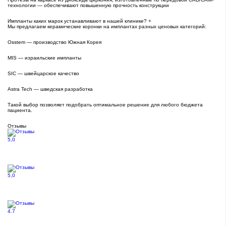
технологии — обеспечивают повышенную прочность конструкции
Импланты каких марок устанавливают в нашей клинике?
+
Мы предлагаем керамические коронки на имплантах разных ценовых категорий:
Osstem — производство Южная Корея
MIS — израильские импланты
SIC — швейцарское качество
Astra Tech — шведская разработка
Такой выбор позволяет подобрать оптимальное решение для любого бюджета
пациента.
Отзывы
5,0
5,0
4.7