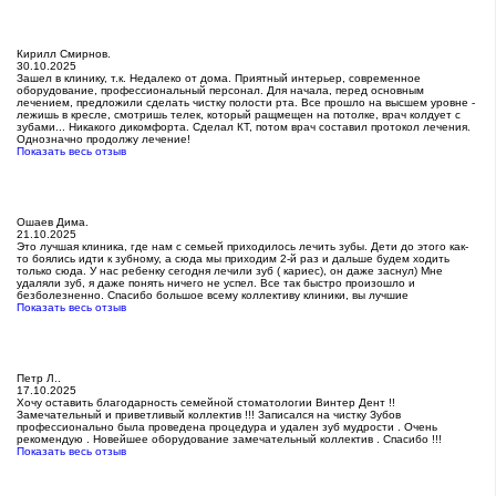
Кирилл Смирнов.
30.10.2025
Зашел в клинику, т.к. Недалеко от дома. Приятный интерьер, современное
оборудование, профессиональный персонал. Для начала, перед основным
лечением, предложили сделать чистку полости рта. Все прошло на высшем уровне -
лежишь в кресле, смотришь телек, который ращмещен на потолке, врач колдует с
зубами... Никакого дикомфорта. Сделал КТ, потом врач составил протокол лечения.
Однозначно продолжу лечение!
Показать весь отзыв
Ошаев Дима.
21.10.2025
Это лучшая клиника, где нам с семьей приходилось лечить зубы. Дети до этого как-
то боялись идти к зубному, а сюда мы приходим 2-й раз и дальше будем ходить
только сюда. У нас ребенку сегодня лечили зуб ( кариес), он даже заснул) Мне
удаляли зуб, я даже понять ничего не успел. Все так быстро произошло и
безболезненно. Спасибо большое всему коллективу клиники, вы лучшие
Показать весь отзыв
Петр Л..
17.10.2025
Хочу оставить благодарность семейной стоматологии Винтер Дент !!
Замечательный и приветливый коллектив !!! Записался на чистку Зубов
профессионально была проведена процедура и удален зуб мудрости . Очень
рекомендую . Новейшее оборудование замечательный коллектив . Спасибо !!!
Показать весь отзыв