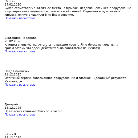
Сергей.
24.02.2026
Супер стоматология, отличное место , открылось недавно новейшее оборудование
и проверенные специалисты, лечимся всей семьей. Отдельно хочу отметить
хирурга, отлично удалили 8-ку. Всем советую.
Показать весь отзыв
Екатерина Чебанова.
23.02.2026
Клиника очень уютная,чистота на высшем уровне.Я не боюсь приходить на
прием,потому что здесь действительно заботятся о пациентах).
Показать весь отзыв
Влад Неменский.
21.12.2025
Отличный сервис, современное оборудование и главное - идеальный результат.
Рекомендую!
Показать весь отзыв
Дмитрий.
13.12.2025
Прекрасная клиника! Спасибо, спасли!
Показать весь отзыв
Юлия В..
14.12.2025