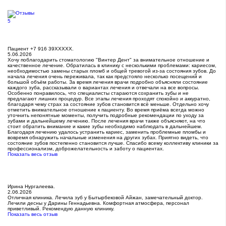
5
Пациент +7 916 39XXXXX.
5.06.2026
Хочу поблагодарить стоматологию​ "Винтер Дент" за внимательное отношение и
качественное лечение. Обратилась в клинику с несколькими проблемами: кариесом​,
необходимостью замены старых пломб и общей тревогой из-за состояния зубов. До
начала лечения очень переживала, так как предстояло несколько посещений и
большой объём работы. За время лечения врачи подробно объясняли состояние
каждого зуба, рассказывали о вариантах лечения и отвечали на все вопросы.
Особенно понравилось, что специалисты стараются сохранить зубы и не
предлагают лишних процедур. Все этапы лечения проходят спокойно и аккуратно,
благодаря чему страх за состояние зубов становится всё меньше. Отдельно хочу
отметить внимательное отношение к пациенту. Во время приёма всегда можно
уточнить непонятные моменты, получить подробные рекомендации по уходу за
зубами и дальнейшему лечению. После лечения врачи также объясняют, на что
стоит обратить внимание и какие зубы необходимо наблюдать в дальнейшем.
Благодаря лечению удалось устранить кариес, заменить проблемные пломбы и
вовремя обнаружить начальные изменения на других зубах. Приятно видеть, что
состояние зубов постепенно становится лучше. Спасибо всему коллективу клиники за
профессионализм, доброжелательность и заботу о пациентах.
Показать весь отзыв
Ирина Нургалеева.
2.06.2026
Отличная клиника. Лечила зуб у Бытырбековой Айжан, замечательный доктор.
Лечили десны у Дарины Геннадьевна. Комфортная атмосфера, персонал
приветливый. Рекомендую данную клинику.
Показать весь отзыв