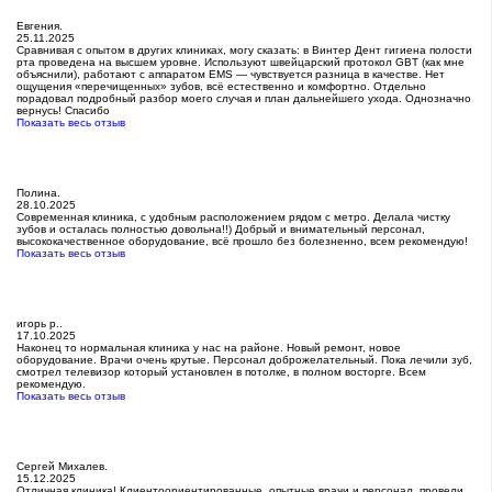
Евгения.
25.11.2025
Сравнивая с опытом в других клиниках, могу сказать: в Винтер Дент гигиена полости
рта проведена на высшем уровне. Используют швейцарский протокол GBT (как мне
объяснили), работают с аппаратом EMS — чувствуется разница в качестве. Нет
ощущения «перечищенных» зубов, всё естественно и комфортно. Отдельно
порадовал подробный разбор моего случая и план дальнейшего ухода. Однозначно
вернусь! Спасибо
Показать весь отзыв
Полина.
28.10.2025
Современная клиника, с удобным расположением рядом с метро. Делала чистку
зубов и осталась полностью довольна!!) Добрый и внимательный персонал,
высококачественное оборудование, всё прошло без болезненно, всем рекомендую!
Показать весь отзыв
игорь р..
17.10.2025
Наконец то нормальная клиника у нас на районе. Новый ремонт, новое
оборудование. Врачи очень крутые. Персонал доброжелательный. Пока лечили зуб,
смотрел телевизор который установлен в потолке, в полном восторге. Всем
рекомендую.
Показать весь отзыв
Сергей Михалев.
15.12.2025
Отличная клиника! Клиентоориентированные, опытные врачи и персонал, провели