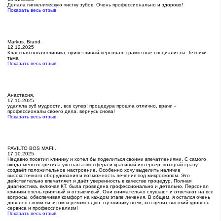
Делала гигиеническую чистку зубов. Очень профессионально и здорово!
Показать весь отзыв
Markus. Brand.
12.12.2025
Классная новая клиника, приветливый персонал, грамотные специалисты. Техники
тьма
Показать весь отзыв
Анастасия.
17.10.2025
удаляла зуб мудрости, все супер! процедура прошла отлично, врачи -
профессионалы своего дела. вернусь снова!
Показать весь отзыв
PAVILTO BOS MAFII.
17.10.2025
Недавно посетил клинику и хотел бы поделиться своими впечатлениями. С самого
входа меня встретила уютная атмосфера и красивый интерьер, который сразу
создаёт положительное настроение. Особенно хочу выделить наличие
высокоточного оборудования и возможность лечения под микроскопом. Это
действительно впечатляет и даёт уверенность в качестве процедур. Полная
диагностика, включая КТ, была проведена профессионально и детально. Персонал
клиники очень приятный и отзывчивый. Они внимательно слушают и отвечают на все
вопросы, обеспечивая комфорт на каждом этапе лечения. В общем, я остался очень
доволен своим визитом и рекомендую эту клинику всем, кто ценит высокий уровень
сервиса и профессионализм!
Показать весь отзыв