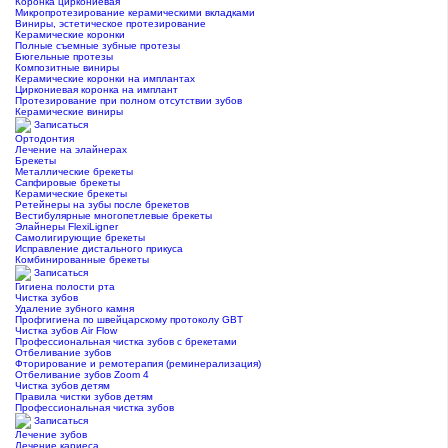
Коронка циркониевая
Микропротезирование керамическими вкладками
Виниры, эстетическое протезирование
Керамические коронки
Полные съемные зубные протезы
Бюгельные протезы
Композитные виниры
Керамические коронки на имплантах
Циркониевая коронка на имплант
Протезирование при полном отсутствии зубов
Керамические виниры
Записаться
Ортодонтия
Лечение на элайнерах
Брекеты
Металлические брекеты
Сапфировые брекеты
Керамические брекеты
Ретейнеры на зубы после брекетов
Вестибулярные многопетлевые брекеты
Элайнеры FlexiLigner
Самолигирующие брекеты
Исправление дистального прикуса
Комбинированные брекеты
Записаться
Гигиена полости рта
Чистка зубов
Удаление зубного камня
Профгигиена по швейцарскому протоколу GBT
Чистка зубов Air Flow
Профессиональная чистка зубов с брекетами
Отбеливание зубов
Фторирование и ремотерапия (реминерализация)
Отбеливание зубов Zoom 4
Чистка зубов детям
Правила чистки зубов детям
Профессиональная чистка зубов
Записаться
Лечение зубов
Лечение кариеса