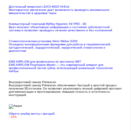
Дентальный микроскоп LEICA M320 Hi-End
Многократное увеличение дает возможность проводить минимальное
вмешательство в здоровые ткани
Компьютерный томограф MyRay Hyperion X9 PRO - 3D
Врач получает объективную информацию о состоянии зубочелюстной
системы и позволяет проводить лечение качественно и без осложнений
Стоматологическая установка Stern Weber S200
Оснащена инновационными функциями для работы в терапевтической,
ортодонтической, эндодонтической, хирургической стоматологии и
диагностике
EMS AIRFLOW для профгигиены по протоколу GBT
EMS AIRFLOW Prophylaxis Master — это современный аппарат для
профессиональной чистки зубов, использующий уникальную технологию
AirFlow
Внутриротовой сканер Primescan
Внутриротовой сканер Primescan обеспечивает быстрый и простой процесс
получения 3D-оттисков. Он позволяет реализовать полный цифровой протокол
для имплантации и протезирования, повышая точность и эстетичность
конструкций.
Обрети улыбку мечты с выгодой
- 15%