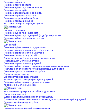
Лечение пульпита
Лечение периодонтита
Лечение зубов под микроскопом
Лечение кисты зуба
Лечение клиновидного дефекта
Лечение корневых каналов
Лечение острой зубной боли
Лечение передних зубов
Эстетическая реставрация зубов
Записаться
Наркоз и седация
Лечение зубов под наркозом
Лечение зубов под седацией (под Пропофолом)
Лечение зубов под закисью азота
Записаться
Для детей
Лечение зубов детям и подросткам
Лечение кариеса молочных зубов у детей
Лечение кариеса молочных зубов
Лечение стоматита у детей
Адаптация детей к лечению у стоматолога
Реставрация молочных зубов
Лечение периодонтита у детей
Лечение зубов детям с ограниченными возможностями
Неотложная стоматологическая помощь для детей
Лечение пульпита молочных зубов
Герметизация фиссур
Снимок зубов на визиографе
Компьютерная томография зубов у детей
Лечение зубов детям под микроскопом
Коронки на молочные зубы
Записаться
Исправление прикуса у детей и подростков
Брекеты для детей
Элайнеры для выравнивания зубов детям
Съемные ортодонтические пластинки для исправления зубов у детей
Детские трейнеры для зубов
Записаться
Профилактика в детской стоматологии