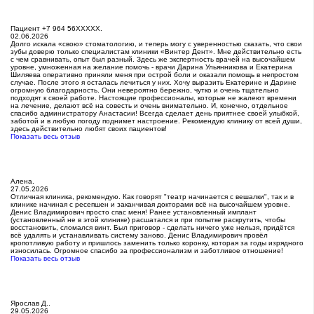
Пациент +7 964 56XXXXX.
02.06.2026
Долго искала «свою» стоматологию​, и теперь могу с уверенностью сказать, что свои
зубы доверю только специалистам клиники «Винтер Дент». Мне действительно есть
с чем сравнивать, опыт был разный. Здесь же экспертность врачей на высочайшем
уровне, умноженная на желание помочь - врачи Дарина Ульянникова и Екатерина
Шиляева оперативно приняли меня при острой боли и оказали помощь в непростом
случае. После этого я осталась лечиться у них. Хочу выразить Екатерине и Дарине
огромную благодарность. Они невероятно бережно, чутко и очень тщательно
подходят к своей работе. Настоящие профессионалы, которые не жалеют времени
на лечение, делают всё на совесть и очень внимательно. И, конечно, отдельное
спасибо администратору Анастасии! Всегда сделает день приятнее своей улыбкой,
заботой и в любую погоду поднимет настроение. Рекомендую клинику от всей души,
здесь действительно любят своих пациентов!
Показать весь отзыв
Алена.
27.05.2026
Отличная клиника, рекомендую. Как говорят "театр начинается с вешалки", так и в
клинике начиная с ресепшен и заканчивая докторами всё на высочайшем уровне.
Денис Владимирович просто спас меня! Ранее установленный имплант
(установленный не в этой клинике) расшатался и при попытке раскрутить, чтобы
восстановить, сломался винт. Был приговор - сделать ничего уже нельзя, придётся
всё удалять и устанавливать систему заново. Денис Владимирович провёл
кропотливую работу и пришлось заменить только коронку, которая за годы изрядного
износилась. Огромное спасибо за профессионализм и заботливое отношение!
Показать весь отзыв
Ярослав Д..
29.05.2026