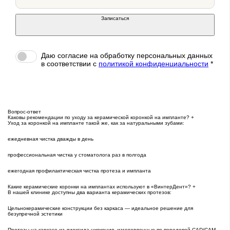
Записаться
Даю согласие на обработку персональных данных
в соответствии c
политикой конфиденциальности
*
Вопрос-ответ
Каковы рекомендации по уходу за керамической коронкой на импланте?
+
Уход за коронкой на импланте такой же, как за натуральными зубами:
ежедневная чистка дважды в день
профессиональная чистка у стоматолога раз в полгода
ежегодная профилактическая чистка протеза и импланта
Какие керамические коронки на имплантах используют в «ВинтерДент»?
+
В нашей клинике доступны два варианта керамических протезов:
Цельнокерамические конструкции без каркаса — идеальное решение для
безупречной эстетики
Протезы на каркасе из диоксида циркония, изготовленные по передовой CAD/CAM-