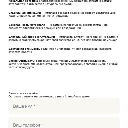
Идеальная эстетика
благодаря современным характеристикам керамики,
которая точно имитирует натуральную эмаль
Стабильная фиксация
— имплант создает надежную основу, исключающую
даже минимальное смещение конструкции
Безопасность материала
— керамика полностью биосовместима и не
вызывает аллергических реакций или раздражения
Длительный срок эксплуатации
— импланты служат неограниченно долго, а
керамическая часть сохраняет свои свойства до 15 лет при правильном уходе
Доступная стоимость
в клинике «ВинтерДент» при сохранении высокого
качества работы
Важно учитывать:
основным ограничением является необходимость
хирургического вмешательства. Все противопоказания связаны именно с этой
частью процедуры.
Записаться на приём
Оставьте заявку и мы свяжемся с вами в ближайшее время