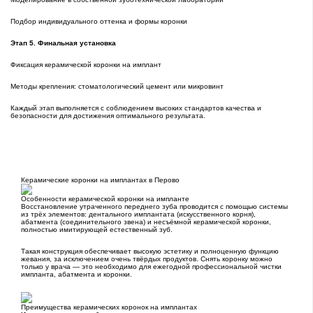
Подбор индивидуального оттенка и формы коронки
Этап 5. Финальная установка
Фиксация керамической коронки на имплант
Методы крепления: стоматологический цемент или микровинт
Каждый этап выполняется с соблюдением высоких стандартов качества и
безопасности для достижения оптимального результата.
Керамические коронки на имплантах в Перово
Особенности керамической коронки на импланте
Восстановление утраченного переднего зуба проводится с помощью системы
из трёх элементов: дентального имплантата (искусственного корня),
абатмента (соединительного звена) и несъёмной керамической коронки,
полностью имитирующей естественный зуб.
Такая конструкция обеспечивает высокую эстетику и полноценную функцию
жевания, за исключением очень твёрдых продуктов. Снять коронку можно
только у врача — это необходимо для ежегодной профессиональной чистки
импланта, абатмента и коронки.
Преимущества керамических коронок на имплантах