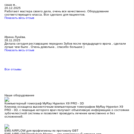
саша м..
20.12.2025
Работают мастера своего дела, очень все качественно. Оборудование
соответствующего класса. Все сделано для пациентов.
Показать весь отзыв
Ирина Лунёва.
28.11.2025
Делала сегодня реставрацию передних Зубов после предыдущего врача , сделали
лучше чем было . Очень довольна , спасибо большое )
Показать весь отзыв
Все отзывы
Наше оборудование
Компьютерный томограф MyRay Hyperion X9 PRO - 3D
Клиника оснащена высокоточным компьютерным томографом MyRay Hyperion X9
PRO - 3D, с помощью которого врач получает объективную информацию о состоянии
зубочелюстной системы и позволяет проводить лечение качественно и без
осложнений.
EMS AIRFLOW для профгигиены по протоколу GBT
EMS AIRFLOW Prophylaxis Master — это современный аппарат для