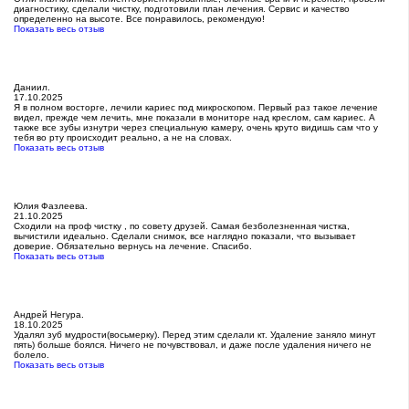
диагностику, сделали чистку, подготовили план лечения. Сервис и качество
определенно на высоте. Все понравилось, рекомендую!
Показать весь отзыв
Даниил.
17.10.2025
Я в полном восторге, лечили кариес под микроскопом. Первый раз такое лечение
видел, прежде чем лечить, мне показали в мониторе над креслом, сам кариес. А
также все зубы изнутри через специальную камеру, очень круто видишь сам что у
тебя во рту происходит реально, а не на словах.
Показать весь отзыв
Юлия Фазлеева.
21.10.2025
Сходили на проф чистку , по совету друзей. Самая безболезненная чистка,
вычистили идеально. Сделали снимок, все наглядно показали, что вызывает
доверие. Обязательно вернусь на лечение. Спасибо.
Показать весь отзыв
Андрей Негура.
18.10.2025
Удалял зуб мудрости(восьмерку). Перед этим сделали кт. Удаление заняло минут
пять) больше боялся. Ничего не почувствовал, и даже после удаления ничего не
болело.
Показать весь отзыв