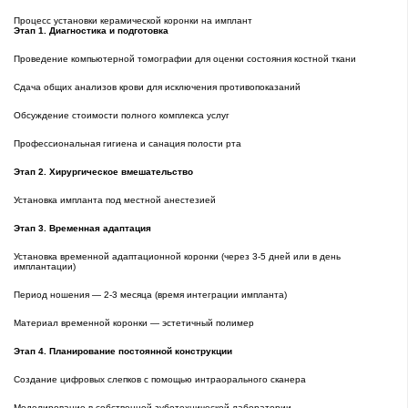
Процесс установки керамической коронки на имплант
Этап 1. Диагностика и подготовка
Проведение компьютерной томографии для оценки состояния костной ткани
Сдача общих анализов крови для исключения противопоказаний
Обсуждение стоимости полного комплекса услуг
Профессиональная гигиена и санация полости рта
Этап 2. Хирургическое вмешательство
Установка импланта под местной анестезией
Этап 3. Временная адаптация
Установка временной адаптационной коронки (через 3-5 дней или в день
имплантации)
Период ношения — 2-3 месяца (время интеграции импланта)
Материал временной коронки — эстетичный полимер
Этап 4. Планирование постоянной конструкции
Создание цифровых слепков с помощью интраорального сканера
Моделирование в собственной зуботехнической лаборатории