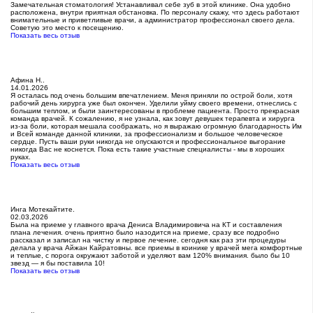
Замечательная стоматология! Устанавливал себе зуб в этой клинике. Она удобно
расположена, внутри приятная обстановка. По персоналу скажу, что здесь работают
внимательные и приветливые врачи, а администратор профессионал своего дела.
Советую это место к посещению.
Показать весь отзыв
Афина Н..
14.01.2026
Я осталась под очень большим впечатлением. Меня приняли по острой боли, хотя
рабочий день хирурга уже был окончен. Уделили уйму своего времени, отнеслись с
большим теплом, и были заинтересованы в проблеме пациента. Просто прекрасная
команда врачей. К сожалению, я не узнала, как зовут девушек терапевта и хирурга
из-за боли, которая мешала соображать, но я выражаю огромную благодарность Им
и Всей команде данной клиники, за профессионализм и большое человеческое
сердце. Пусть ваши руки никогда не опускаются и профессиональное выгорание
никогда Вас не коснется. Пока есть такие участные специалисты - мы в хороших
руках.
Показать весь отзыв
Инга Мотекайтите.
02.03,2026
Была на приеме у главного врача Дениса Владимировича на КТ и составления
плана лечения. очень приятно было назодится на приеме, сразу все подробно
рассказал и записал на чистку и первое лечение. сегодня как раз эти процедуры
делала у врача Айжан Кайратовны. все приемы в коинике у врачей мега комфортные
и теплые, с порога окружают заботой и уделяют вам 120% внимания. было бы 10
звезд — я бы поставила 10!
Показать весь отзыв