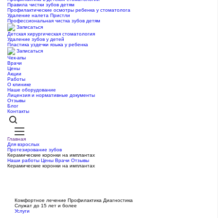
Правила чистки зубов детям
Профилактические осмотры ребенка у стоматолога
Удаление налета Пристли
Профессиональная чистка зубов детям
Записаться
Детская хирургическая стоматология
Удаление зубов у детей
Пластика уздечки языка у ребенка
Записаться
Чек-апы
Врачи
Цены
Акции
Работы
О клинике
Наше оборудование
Лицензия и нормативные документы
Отзывы
Блог
Контакты
Главная
Для взрослых
Протезирование зубов
Керамические коронки на имплантах
Наши работы
Цены
Врачи
Отзывы
Керамические коронки на имплантах
Комфортное лечение
Профилактика
Диагностика
Служат до 15 лет и более
Услуги