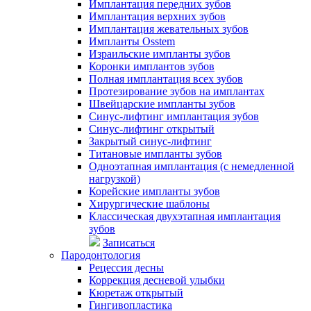
Имплантация передних зубов
Имплантация верхних зубов
Имплантация жевательных зубов
Импланты Osstem
Израильские импланты зубов
Коронки имплантов зубов
Полная имплантация всех зубов
Протезирование зубов на имплантах
Швейцарские импланты зубов
Синус-лифтинг имплантация зубов
Синус-лифтинг открытый
Закрытый синус-лифтинг
Титановые импланты зубов
Одноэтапная имплантация (с немедленной
нагрузкой)
Корейские импланты зубов
Хирургические шаблоны
Классическая двухэтапная имплантация
зубов
Записаться
Пародонтология
Рецессия десны
Коррекция десневой улыбки
Кюретаж открытый
Гингивопластика