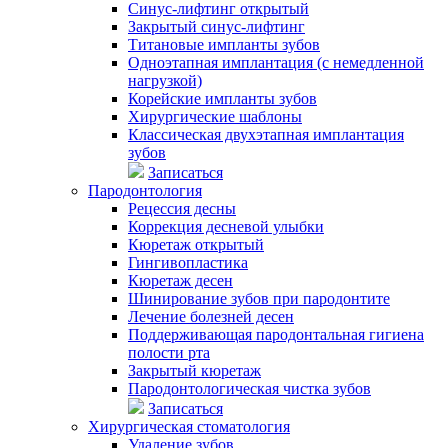
Синус-лифтинг открытый
Закрытый синус-лифтинг
Титановые импланты зубов
Одноэтапная имплантация (с немедленной
нагрузкой)
Корейские импланты зубов
Хирургические шаблоны
Классическая двухэтапная имплантация
зубов
Записаться
Пародонтология
Рецессия десны
Коррекция десневой улыбки
Кюретаж открытый
Гингивопластика
Кюретаж десен
Шинирование зубов при пародонтите
Лечение болезней десен
Поддерживающая пародонтальная гигиена
полости рта
Закрытый кюретаж
Пародонтологическая чистка зубов
Записаться
Хирургическая стоматология
Удаление зубов