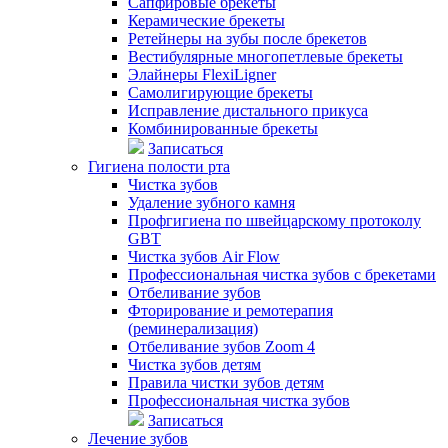
Сапфировые брекеты
Керамические брекеты
Ретейнеры на зубы после брекетов
Вестибулярные многопетлевые брекеты
Элайнеры FlexiLigner
Самолигирующие брекеты
Исправление дистального прикуса
Комбинированные брекеты
Записаться
Гигиена полости рта
Чистка зубов
Удаление зубного камня
Профгигиена по швейцарскому протоколу
GBT
Чистка зубов Air Flow
Профессиональная чистка зубов с брекетами
Отбеливание зубов
Фторирование и ремотерапия
(реминерализация)
Отбеливание зубов Zoom 4
Чистка зубов детям
Правила чистки зубов детям
Профессиональная чистка зубов
Записаться
Лечение зубов