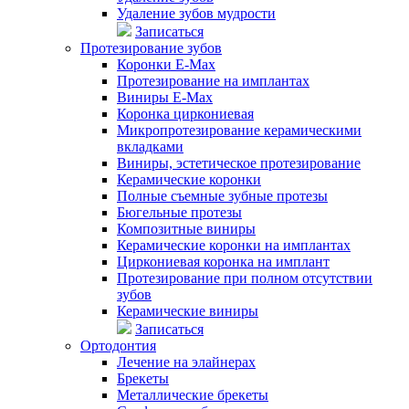
Удаление зубов мудрости
Записаться
Протезирование зубов
Коронки E-Max
Протезирование на имплантах
Виниры E-Max
Коронка циркониевая
Микропротезирование керамическими
вкладками
Виниры, эстетическое протезирование
Керамические коронки
Полные съемные зубные протезы
Бюгельные протезы
Композитные виниры
Керамические коронки на имплантах
Циркониевая коронка на имплант
Протезирование при полном отсутствии
зубов
Керамические виниры
Записаться
Ортодонтия
Лечение на элайнерах
Брекеты
Металлические брекеты