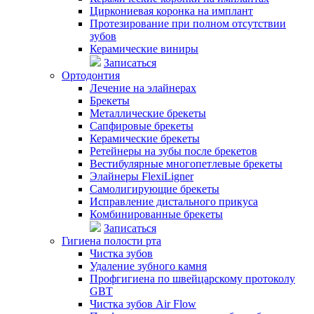
Циркониевая коронка на имплант
Протезирование при полном отсутствии
зубов
Керамические виниры
Записаться
Ортодонтия
Лечение на элайнерах
Брекеты
Металлические брекеты
Сапфировые брекеты
Керамические брекеты
Ретейнеры на зубы после брекетов
Вестибулярные многопетлевые брекеты
Элайнеры FlexiLigner
Самолигирующие брекеты
Исправление дистального прикуса
Комбинированные брекеты
Записаться
Гигиена полости рта
Чистка зубов
Удаление зубного камня
Профгигиена по швейцарскому протоколу
GBT
Чистка зубов Air Flow