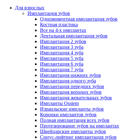
Для взрослых
Имплантация зубов
Одномоментная имплантация зубов
Костная пластика
Все на 4-х имплантах
Дентальная имплантация зубов
Имплантация 2 зубов
Имплантация 3 зуба
Имплантация 4 зуба
Имплантация 5 зуба
Имплантация 6 зуба
Имплантация 7 зуба
Имплантация нижних зубов
Имплантация одного зуба
Имплантация передних зубов
Имплантация верхних зубов
Имплантация жевательных зубов
Импланты Osstem
Израильские импланты зубов
Коронки имплантов зубов
Полная имплантация всех зубов
Протезирование зубов на имплантах
Швейцарские импланты зубов
Синус-лифтинг имплантация зубов